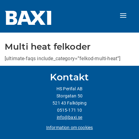
Naviga
av/på
Multi heat felkoder
[ultimate-faqs include_category=”felkod-multi-heat”]
Kontakt
HS Perifal AB
Storgatan 50
521 43 Falköping
0515-171 10
info@baxi.se
Information om cookies